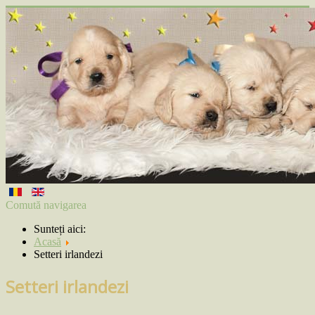
Comută navigarea
Sunteți aici:
Acasă
Setteri irlandezi
Setteri irlandezi